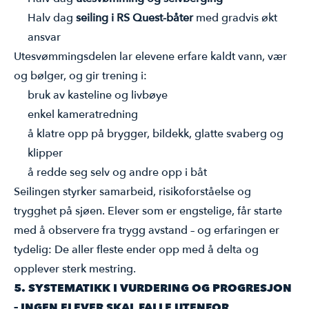
Halv dag
seiling i RS Quest-båter
med gradvis økt
ansvar
Utesvømmingsdelen lar elevene erfare kaldt vann, vær
og bølger, og gir trening i:
bruk av kasteline og livbøye
enkel kameratredning
å klatre opp på brygger, bildekk, glatte svaberg og
klipper
å redde seg selv og andre opp i båt
Seilingen styrker samarbeid, risikoforståelse og
trygghet på sjøen. Elever som er engstelige, får starte
med å observere fra trygg avstand – og erfaringen er
tydelig: De aller fleste ender opp med å delta og
opplever sterk mestring.
5. SYSTEMATIKK I VURDERING OG PROGRESJON
– INGEN ELEVER SKAL FALLE UTENFOR