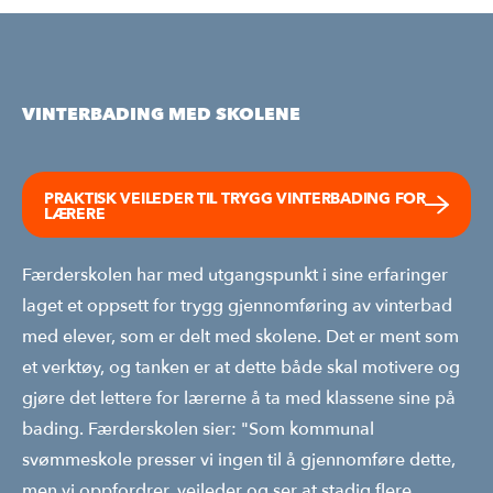
VINTERBADING MED SKOLENE
PRAKTISK VEILEDER TIL TRYGG VINTERBADING FOR
LÆRERE
Færderskolen har med utgangspunkt i sine erfaringer
laget et oppsett for trygg gjennomføring av vinterbad
med elever, som er delt med skolene. Det er ment som
et verktøy, og tanken er at dette både skal motivere og
gjøre det lettere for lærerne å ta med klassene sine på
bading. Færderskolen sier: "Som kommunal
svømmeskole presser vi ingen til å gjennomføre dette,
men vi oppfordrer, veileder og ser at stadig flere