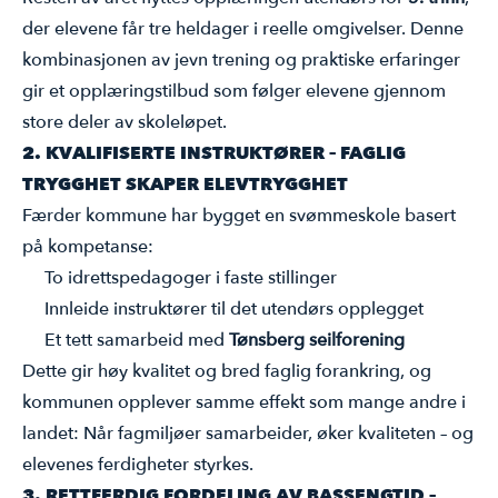
der elevene får tre heldager i reelle omgivelser. Denne
kombinasjonen av jevn trening og praktiske erfaringer
gir et opplæringstilbud som følger elevene gjennom
store deler av skoleløpet.
2. KVALIFISERTE INSTRUKTØRER – FAGLIG
TRYGGHET SKAPER ELEVTRYGGHET
Færder kommune har bygget en svømmeskole basert
på kompetanse:
To idrettspedagoger i faste stillinger
Innleide instruktører til det utendørs opplegget
Et tett samarbeid med
Tønsberg seilforening
Dette gir høy kvalitet og bred faglig forankring, og
kommunen opplever samme effekt som mange andre i
landet: Når fagmiljøer samarbeider, øker kvaliteten – og
elevenes ferdigheter styrkes.
3. RETTFERDIG FORDELING AV BASSENGTID –