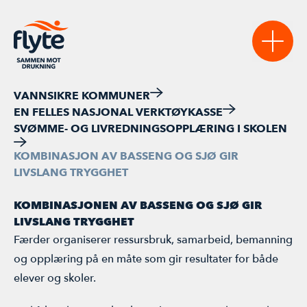
VANNSIKRE KOMMUNER
EN FELLES NASJONAL VERKTØYKASSE
Sikre
SVØMME- OG LIVREDNINGSOPPLÆRING I SKOLEN
VANNSIKRE KOMMUNER
KOMBINASJON AV BASSENG OG SJØ GIR
Lære
LIVSLANG TRYGGHET
NASJONAL VERKTØYKASSE
AKTUELT
Bidra
KOMBINASJONEN AV BASSENG OG SJØ GIR
VANNTRYGGE BARNEHAGER
STATISTIKK & RAPPORTER
BLI MEDLEM
LIVSLANG TRYGGHET
Møte
Færder organiserer ressursbruk, samarbeid, bemanning
LAST NED MATERIELL
REGISTERSTUDIET
BLI SAMARBEIDSPARTNER
AKTIVITETSKALENDER
og opplæring på en måte som gir resultater for både
elever og skoler.
FLYTEKONFERANSEN 2026