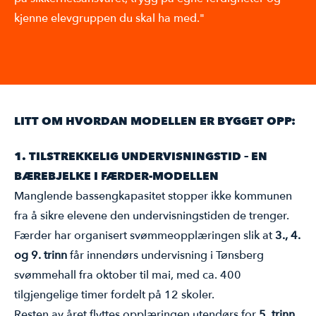
kjenne elevgruppen du skal ha med."
LITT OM HVORDAN MODELLEN ER BYGGET OPP:
1. TILSTREKKELIG UNDERVISNINGSTID – EN
BÆREBJELKE I FÆRDER-MODELLEN
Manglende bassengkapasitet stopper ikke kommunen
fra å sikre elevene den undervisningstiden de trenger.
Færder har organisert svømmeopplæringen slik at
3., 4.
og 9. trinn
får innendørs undervisning i Tønsberg
svømmehall fra oktober til mai, med ca. 400
tilgjengelige timer fordelt på 12 skoler.
Resten av året flyttes opplæringen utendørs for
5. trinn
,