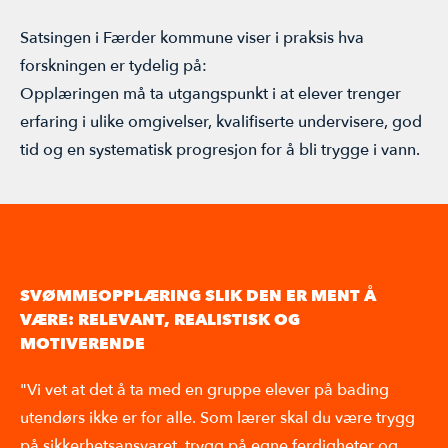
Satsingen i Færder kommune viser i praksis hva
forskningen er tydelig på:
Opplæringen må ta utgangspunkt i at elever trenger
erfaring i ulike omgivelser, kvalifiserte undervisere, god
tid og en systematisk progresjon for å bli trygge i vann.
SVØMMEOPPLÆRING SLIK DEN ER MENT Å
VÆRE: RELEVANT, REALISTISK OG
MOTIVERENDE
"Vi vet at det å ta med en gruppe elever på bading
utendørs ikke er for alle. Som lærer skal du være trygg
på sikkerhetsansvaret, trygg på egne ferdigheter og