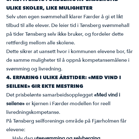
ULIKE SKOLER, LIKE MULIGHETER
Selv uten egen svømmehall klarer Færder å gi et likt
tilbud til alle elever. De leier tid i Tønsberg svømmehall
på tider Tønsberg selv ikke bruker, og fordeler dette
rettferdig mellom alle skolene.
Dette sikrer at uansett hvor i kommunen elevene bor, får
de samme muligheter til å oppnå kompetansemålene i
svømming og livredning.
4. ERFARING I ULIKE ÅRSTIDER: «MED VIND I
SEILENE» GIR EKTE MESTRING
Det prisbelønte samarbeidsopplegget
«Med vind i
seilene»
er kjernen i Færder-modellen for reell
livredningskompetanse.
På Tønsberg seilforenings område på Fjærholmen får
elevene:
Halv dag
utesvømming og selvberging