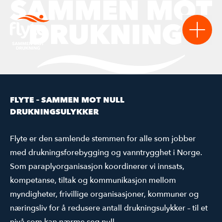
Sikre
FLYTE – SAMMEN MOT NULL
VANNSIKRE KOMMUNER
DRUKNINGSULYKKER
Lære
NASJONAL VERKTØYKASSE
AKTUELT
Flyte er den samlende stemmen for alle som jobber
Bidra
med drukningsforebygging og vanntrygghet i Norge.
VANNTRYGGE BARNEHAGER
STATISTIKK & RAPPORTER
BLI MEDLEM
Møte
Som paraplyorganisasjon koordinerer vi innsats,
LAST NED MATERIELL
REGISTERSTUDIET
BLI SAMARBEIDSPARTNER
AKTIVITETSKALENDER
kompetanse, tiltak og kommunikasjon mellom
myndigheter, frivillige organisasjoner, kommuner og
FLYTEKONFERANSEN 2026
næringsliv for å redusere antall drukningsulykker – til et
nivå som kan nærme seg null.