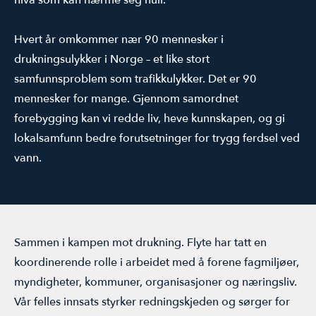
ÅRSMØTE
Hvert år omkommer nær 90 mennesker i
drukningsulykker i Norge – et like stort
samfunnsproblem som trafikkulykker. Det er 90
mennesker for mange. Gjennom samordnet
forebygging kan vi redde liv, heve kunnskapen, og gi
lokalsamfunn bedre forutsetninger for trygg ferdsel ved
vann.
Sammen i kampen mot drukning. Flyte har tatt en
koordinerende rolle i arbeidet med å forene fagmiljøer,
myndigheter, kommuner, organisasjoner og næringsliv.
Vår felles innsats styrker redningskjeden og sørger for