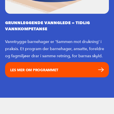
GRUNNLEGGENDE VANNGLEDE = TIDLIG
VANNKOMPETANSE
Vanntrygge barnehager er 'Sammen mot drukning' i
praksis. Et program der barnehager, ansatte, foreldre
og fagmiljøer drar i samme retning, for barnas skyld.
LES MER OM PROGRAMMET