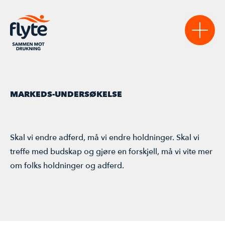
Sikre
MARKEDS-UNDERSØKELSE
VANNSIKRE KOMMUNER
Lære
NASJONAL VERKTØYKASSE
AKTUELT
Skal vi endre adferd, må vi endre holdninger. Skal vi
Bidra
treffe med budskap og gjøre en forskjell, må vi vite mer
VANNTRYGGE BARNEHAGER
STATISTIKK & RAPPORTER
BLI MEDLEM
Møte
om folks holdninger og adferd.
LAST NED MATERIELL
REGISTERSTUDIET
BLI SAMARBEIDSPARTNER
AKTIVITETSKALENDER
FLYTEKONFERANSEN 2026