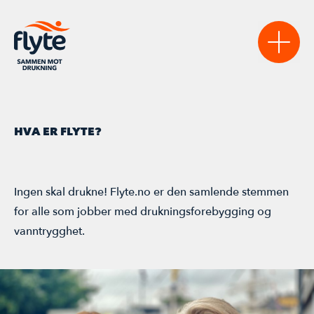
Sikre
HVA ER FLYTE?
VANNSIKRE KOMMUNER
Lære
NASJONAL VERKTØYKASSE
AKTUELT
Ingen skal drukne! Flyte.no er den samlende stemmen
Bidra
for alle som jobber med drukningsforebygging og
VANNTRYGGE BARNEHAGER
STATISTIKK & RAPPORTER
BLI MEDLEM
Møte
vanntrygghet.
LAST NED MATERIELL
REGISTERSTUDIET
BLI SAMARBEIDSPARTNER
AKTIVITETSKALENDER
FLYTEKONFERANSEN 2026