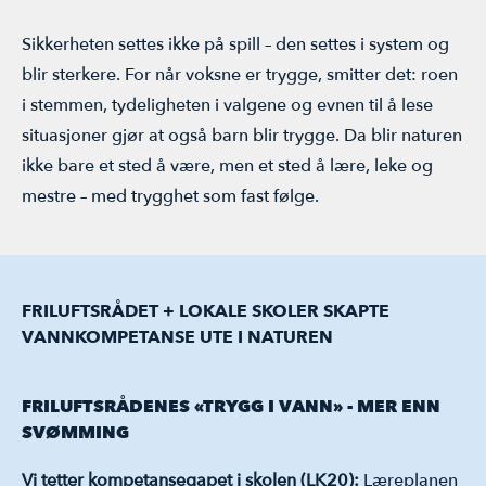
Sikkerheten settes ikke på spill – den settes i system og
blir sterkere. For når voksne er trygge, smitter det: roen
i stemmen, tydeligheten i valgene og evnen til å lese
situasjoner gjør at også barn blir trygge. Da blir naturen
ikke bare et sted å være, men et sted å lære, leke og
mestre – med trygghet som fast følge.
FRILUFTSRÅDET + LOKALE SKOLER SKAPTE
VANNKOMPETANSE UTE I NATUREN
FRILUFTSRÅDENES «TRYGG I VANN» - MER ENN
SVØMMING
Vi tetter kompetansegapet i skolen (LK20):
Læreplanen