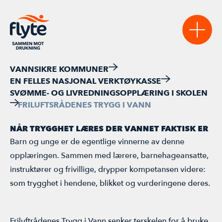
VANNSIKRE KOMMUNER
EN FELLES NASJONAL VERKTØYKASSE
Sikre
SVØMME- OG LIVREDNINGSOPPLÆRING I SKOLEN
FRILUFTSRÅDENES TRYGG I VANN
VANNSIKRE KOMMUNER
Lære
NÅR TRYGGHET LÆRES DER VANNET FAKTISK ER
NASJONAL VERKTØYKASSE
AKTUELT
Bidra
Barn og unge er de egentlige vinnerne av denne
VANNTRYGGE BARNEHAGER
STATISTIKK & RAPPORTER
BLI MEDLEM
opplæringen. Sammen med lærere, barnehageansatte,
Møte
instruktører og frivillige, drypper kompetansen videre:
LAST NED MATERIELL
REGISTERSTUDIET
BLI SAMARBEIDSPARTNER
AKTIVITETSKALENDER
som trygghet i hendene, blikket og vurderingene deres.
FLYTEKONFERANSEN 2026
Friluftrådenes Trygg i Vann senker terskelen for å bruke