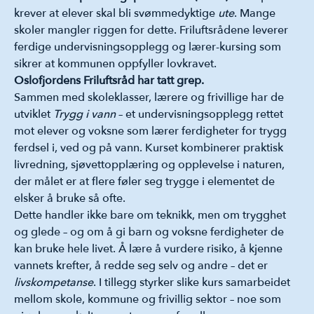
krever at elever skal bli svømmedyktige
ute
. Mange
skoler mangler riggen for dette. Friluftsrådene leverer
ferdige undervisningsopplegg og lærer-kursing som
sikrer at kommunen oppfyller lovkravet.
Oslofjordens Friluftsråd har tatt grep.
Sammen med skoleklasser, lærere og frivillige har de
utviklet
Trygg i vann
– et undervisningsopplegg rettet
mot elever og voksne som lærer ferdigheter for trygg
ferdsel i, ved og på vann. Kurset kombinerer praktisk
livredning, sjøvettopplæring og opplevelse i naturen,
der målet er at flere føler seg trygge i elementet de
elsker å bruke så ofte.
Dette handler ikke bare om teknikk, men om trygghet
og glede – og om å gi barn og voksne ferdigheter de
kan bruke hele livet. Å lære å vurdere risiko, å kjenne
vannets krefter, å redde seg selv og andre – det er
livskompetanse
. I tillegg styrker slike kurs samarbeidet
mellom skole, kommune og frivillig sektor – noe som