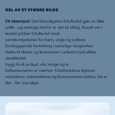
DEL AV ET STØRRE BILDE
Ett eksempel:
Det Ishavskysten friluftsråd gjør, er ikke
unikt – og nettopp derfor er det så viktig. Rundt om i
landet jobber friluftsråd med:
vannkompetanse for barn, unge og voksne
forebyggende livredning i naturlige omgivelser
støtte til skoler og kommuner i arbeid med sikker
uteaktivitet
trygg bruk av kyst, elv, innsjø og is
Fellesnevneren er nærhet: Friluftsrådene kjenner
områdene, menneskene og kommunenes behov. De er
der – før noe skjer.