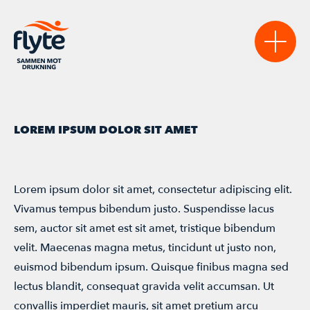
Sikre
LOREM IPSUM DOLOR SIT AMET
VANNSIKRE KOMMUNER
Lære
NASJONAL VERKTØYKASSE
AKTUELT
Lorem ipsum dolor sit amet, consectetur adipiscing elit.
Bidra
Vivamus tempus bibendum justo. Suspendisse lacus
VANNTRYGGE BARNEHAGER
STATISTIKK & RAPPORTER
BLI MEDLEM
Møte
sem, auctor sit amet est sit amet, tristique bibendum
LAST NED MATERIELL
REGISTERSTUDIET
velit. Maecenas magna metus, tincidunt ut justo non,
BLI SAMARBEIDSPARTNER
AKTIVITETSKALENDER
euismod bibendum ipsum. Quisque finibus magna sed
FLYTEKONFERANSEN 2026
lectus blandit, consequat gravida velit accumsan. Ut
convallis imperdiet mauris, sit amet pretium arcu