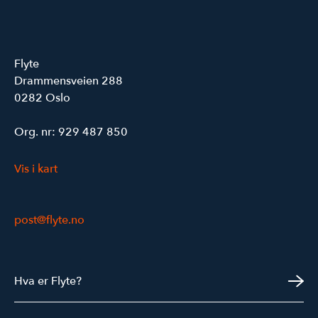
Flyte
Drammensveien 288
0282 Oslo
Org. nr: 929 487 850
Vis i kart
post@flyte.no
Hva er Flyte?