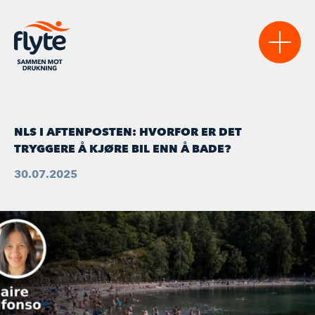
Sikre
NLS I AFTENPOSTEN: HVORFOR ER DET
TRYGGERE Å KJØRE BIL ENN Å BADE?
VANNSIKRE KOMMUNER
Lære
30.07.2025
NASJONAL VERKTØYKASSE
AKTUELT
Bidra
VANNTRYGGE BARNEHAGER
STATISTIKK & RAPPORTER
BLI MEDLEM
Møte
LAST NED MATERIELL
REGISTERSTUDIET
BLI SAMARBEIDSPARTNER
AKTIVITETSKALENDER
FLYTEKONFERANSEN 2026